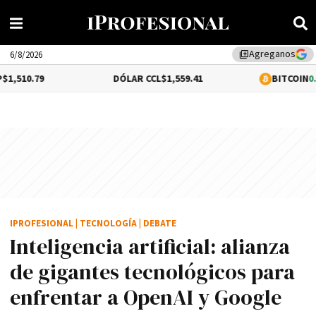
Agreganos
library_add
6/8/2026
DÓLAR CCL
$1,559.41
BITCOIN
0.16%
$64,646.
IPROFESIONAL
|
TECNOLOGÍA
|
DEBATE
Inteligencia artificial: alianza
de gigantes tecnológicos para
enfrentar a OpenAI y Google