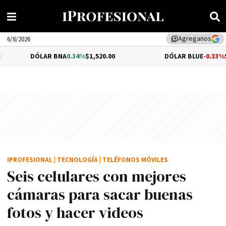
Agreganos
library_add
6/8/2026
LAR BNA
0.34%
$1,520.00
DÓLAR BLUE
-0.33%
$1,540.00
IPROFESIONAL
|
TECNOLOGÍA
|
TELÉFONOS MÓVILES
Seis celulares con mejores
cámaras para sacar buenas
fotos y hacer videos