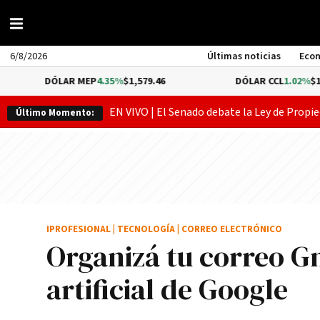
6/8/2026
Últimas noticias
Eco
DÓLAR MEP
4.35%
$1,579.46
DÓLAR CCL
1.02%
$1,575.53
EN VIVO | El Senado debate la Ley de Propie
Último Momento:
IPROFESIONAL
|
TECNOLOGÍA
|
CORREO ELECTRÓNICO
Organizá tu correo Gm
artificial de Google