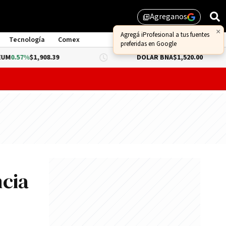
Agreganos
library_add
×
Agregá iProfesional a tus fuentes
Tecnología
Comex
preferidas en Google
$1,908.39
DÓLAR BNA
$1,520.00
D
probar lo que queda de "propiedad privada" y evitar un dur
ncia