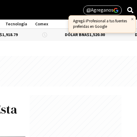
Agreganos
library_add
Tecnología
Comex
DÓLAR BNA
$1,520.00
DÓLAR BLUE
Esta