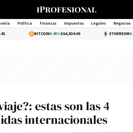
nomía
Política
Finanzas
Impuestos
Legales
Negocios
Management
BITCOIN
0.45%
$64,834.09
ETHEREUM
0.6%
$1,909.00
iaje?: estas son las 4
idas internacionales