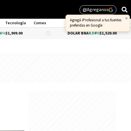
Agreganos
library_add
Tecnología
Comex
DÓLAR BNA
0.34%
$1,520.00
DÓLA