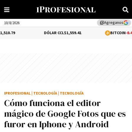
Agreganos
library_add
10/8/2026
DÓLAR CCL
$1,559.41
BITCOIN
-0.44%
$64,258.
IPROFESIONAL
|
TECNOLOGÍA
|
TECNOLOGÍA
Cómo funciona el editor
mágico de Google Fotos que es
furor en Iphone y Android