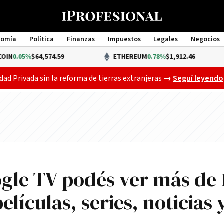
nomía
Política
Finanzas
Impuestos
Legales
Negocios
Management
64,574.59
ETHEREUM
0.78%
$1,912.46
Gobierno busca a
dad Privada sin la reforma de tierras extranjeras
→
Seguí leyendo
ogle TV podés ver más de 
elículas, series, noticias 