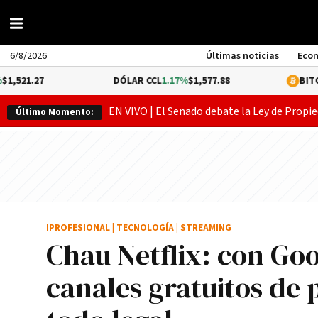
6/8/2026
Últimas noticias
Eco
DÓLAR CCL
1.17%
$1,577.88
BITCOIN
0.05%
$
EN VIVO | El Senado debate la Ley de Propie
Último Momento:
IPROFESIONAL
|
TECNOLOGÍA
|
STREAMING
Chau Netflix: con Go
canales gratuitos de p