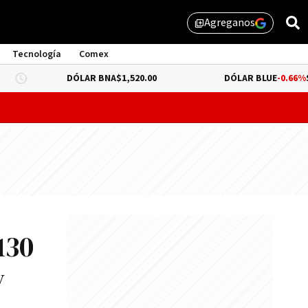
Agreganos
library_add
Tecnología
Comex
DÓLAR BNA
$1,520.00
DÓLAR BLUE
-0.66%
$1,530.00
probar lo que queda de "propiedad privada" y evitar un dur
130
y