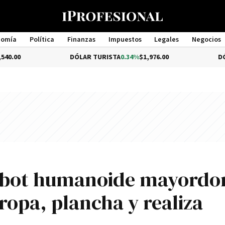
nomía
Política
Finanzas
Impuestos
Legales
Negocios
Management
DÓLAR TURISTA
0.34%
$1,976.00
DÓLAR MEP
-
 robot humanoide mayord
 ropa, plancha y realiza