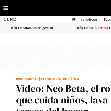
6/8/2026
Últimas noticias
Eco
AR BNA
0.34%
$1,520.00
DÓLAR BLUE
-0.33%
$1,540.00
IPROFESIONAL
|
TECNOLOGÍA
|
ROBÓTICA
Video: Neo Beta, el
que cuida niños, lava