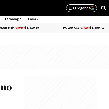
Agreganos
library_add
Tecnología
Comex
0.54%
$1,510.79
DÓLAR CCL
-0.72%
$1,559.41
omo