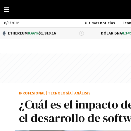
6/8/2026
Últimas noticias
Eco
EUM
0.66%
$1,910.16
DÓLAR BNA
0.34%
$1,520.00
IPROFESIONAL
|
TECNOLOGÍA
|
ANÁLISIS
¿Cuál es el impacto de 
el desarrollo de soft