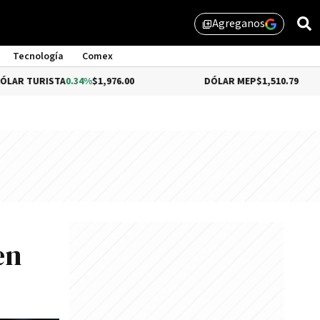
Agreganos
library_add
Tecnología
Comex
STA
0.34%
$1,976.00
DÓLAR MEP
$1,510.79
en