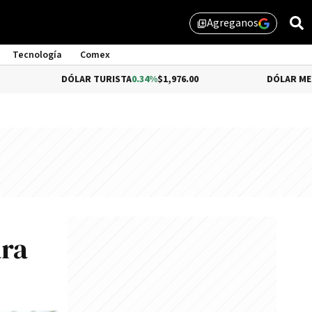
Agreganos
library_add
Tecnología
Comex
DÓLAR TURISTA
0.34%
$1,976.00
DÓLAR MEP
-0.54%
$1,5
ara