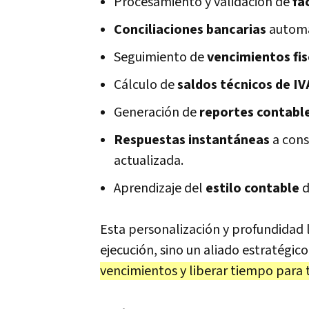
Procesamiento y validación de
fa
Conciliaciones bancarias
automát
Seguimiento de
vencimientos fis
Cálculo de
saldos técnicos de IV
Generación de
reportes contable
Respuestas instantáneas
a cons
actualizada.
Aprendizaje del
estilo contable
d
Esta personalización y profundidad
ejecución, sino un aliado estratégic
vencimientos y liberar tiempo para 