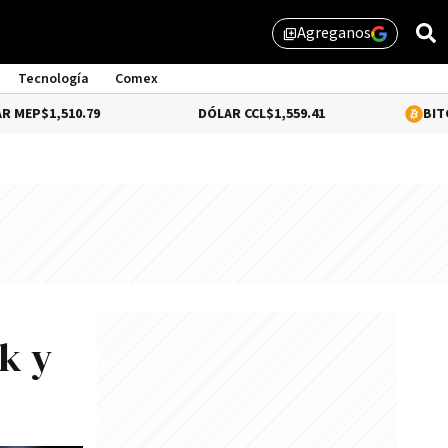
Agreganos
library_add
Tecnología
Comex
10.79
DÓLAR CCL
$1,559.41
BITCOIN
0.55%
k y