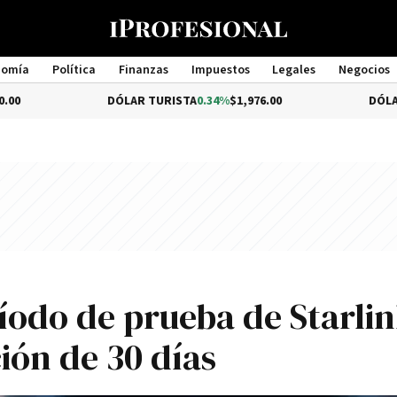
nomía
Política
Finanzas
Impuestos
Legales
Negocios
Management
DÓLAR TURISTA
0.34%
$1,976.00
DÓLAR MEP
$1,5
íodo de prueba de Starlin
ción de 30 días