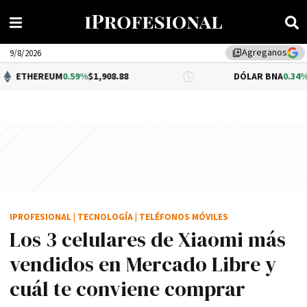
Agreganos
library_add
9/8/2026
REUM
0.59%
$1,908.88
DÓLAR BNA
0.34%
$1,520.00
IPROFESIONAL
|
TECNOLOGÍA
|
TELÉFONOS MÓVILES
Los 3 celulares de Xiaomi más
vendidos en Mercado Libre y
cuál te conviene comprar