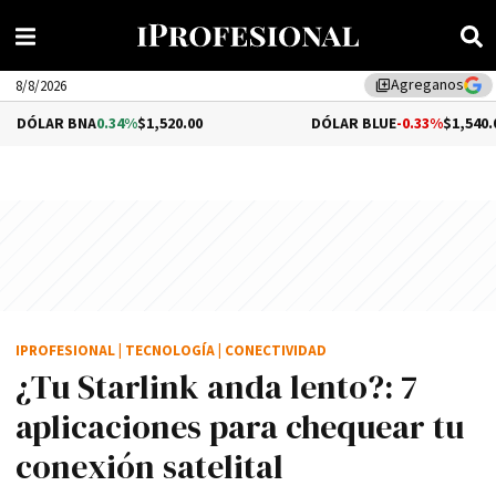
Agreganos
library_add
8/8/2026
NA
0.34%
$1,520.00
DÓLAR BLUE
-0.33%
$1,540.00
IPROFESIONAL
|
TECNOLOGÍA
|
CONECTIVIDAD
¿Tu Starlink anda lento?: 7
aplicaciones para chequear tu
conexión satelital