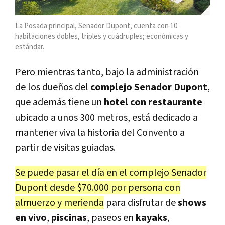
La Posada principal, Senador Dupont, cuenta con 10
habitaciones dobles, triples y cuádruples; económicas y
estándar.
Pero mientras tanto, bajo la administración
de los dueños del
complejo Senador Dupont
,
que además tiene un
hotel con restaurante
ubicado a unos 300 metros, está dedicado a
mantener viva la historia del Convento a
partir de visitas guiadas.
Se puede pasar el día en el complejo Senador
Dupont desde $70.000 por persona con
almuerzo y merienda
para disfrutar de
shows
en vivo
,
piscinas
, paseos en
kayaks
,