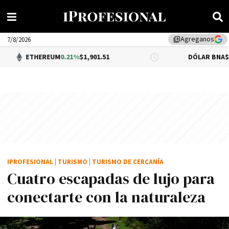
Agreganos
library_add
7/8/2026
REUM
0.21%
$1,901.51
DÓLAR BNA
$1,520.00
IPROFESIONAL
|
TURISMO
|
TURISMO DE CERCANÍA
Cuatro escapadas de lujo para
conectarte con la naturaleza