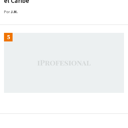
el Caribe
Por
J.M.