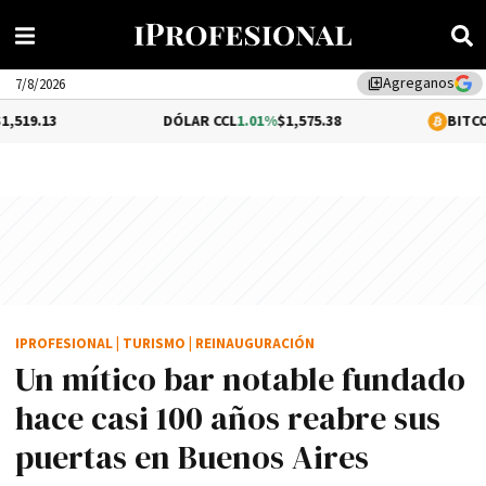
Agreganos
library_add
7/8/2026
DÓLAR CCL
1.01%
$1,575.38
BITCOIN
0.48%
$64,8
IPROFESIONAL
|
TURISMO
|
REINAUGURACIÓN
Un mítico bar notable fundado
hace casi 100 años reabre sus
puertas en Buenos Aires