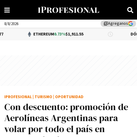
Agreganos
library_add
8/8/2026
ETHEREUM
0.73%
$1,911.55
DÓLAR BNA
0.3
IPROFESIONAL
|
TURISMO
|
OPORTUNIDAD
Con descuento: promoción de
Aerolíneas Argentinas para
volar por todo el país en