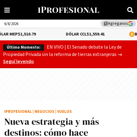
Agreganos
library_add
6/8/2026
1,510.79
DÓLAR CCL
$1,559.41
BITCOIN
0.1
EN VIVO | El Senado debate la Ley de
Último Momento:
Gobierno
Propiedad Privada sin la reforma de tierras extranjeras
→
Seguí leyendo
IPROFESIONAL
|
NEGOCIOS
|
VUELOS
Nueva estrategia y más
destinos: cómo hace