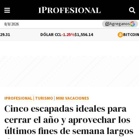
Agreganos
library_add
8/8/2026
DÓLAR CCL
-1.25%
$1,556.14
BITCOIN
-0.02%
$64,
IPROFESIONAL
|
TURISMO
|
MINI VACACIONES
Cinco escapadas ideales para
cerrar el año y aprovechar los
últimos fines de semana largos