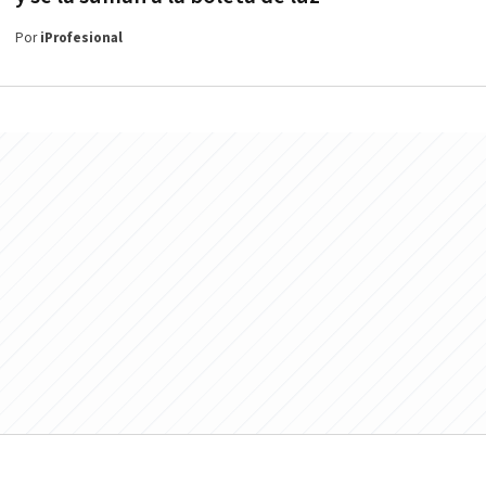
Por
iProfesional