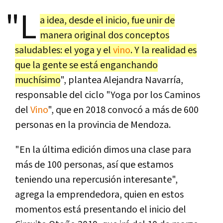
"L
a idea, desde el inicio, fue unir de
manera original dos conceptos
saludables: el yoga y el
vino
. Y la realidad es
que la gente se está enganchando
muchísimo
", plantea Alejandra Navarría,
responsable del ciclo "Yoga por los Caminos
del
Vino
", que en 2018 convocó a más de 600
personas en la provincia de Mendoza.
"En la última edición dimos una clase para
más de 100 personas, así que estamos
teniendo una repercusión interesante",
agrega la emprendedora, quien en estos
momentos está presentando el inicio del