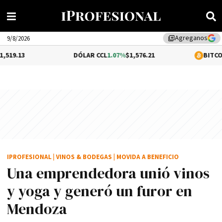
Agreganos
library_add
9/8/2026
DÓLAR CCL
1.07%
$1,576.21
BITCOIN
0.29%
$64
IPROFESIONAL
|
VINOS & BODEGAS
|
MOVIDA A BENEFICIO
Una emprendedora unió vinos
y yoga y generó un furor en
Mendoza