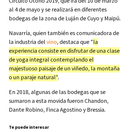
Circuito Otoño 2019, que irá del 10 de marzo
al 4 de mayo y se realizará en diferentes
bodegas de la zona de Luján de Cuyo y Maipú.
Navarría, quien también es comunicadora de
la industria del
vino
, destaca que "
la
experiencia consiste en disfrutar de una clase
de yoga integral contemplando el
majestuoso paisaje de un viñedo, la montaña
o un paraje natural"
.
En 2018, algunas de las bodegas que se
sumaron a esta movida fueron Chandon,
Dante Robino, Finca Agostino y Bressia.
Te puede interesar