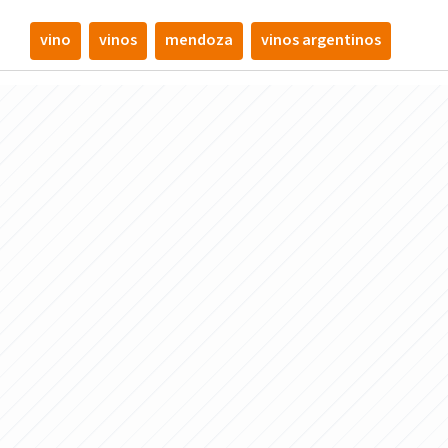
vino
vinos
mendoza
vinos argentinos