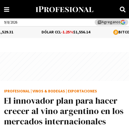
Agreganos
library_add
9/8/2026
DÓLAR CCL
-1.25%
$1,556.14
BITCOIN
0.25%
$64,
IPROFESIONAL
|
VINOS & BODEGAS
|
EXPORTACIONES
El innovador plan para hacer
crecer al vino argentino en los
mercados internacionales