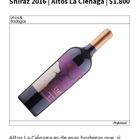
Shiraz 2016 | Altos La Ciénaga | $1.800
Altos La Ciénaga es de esas bodegas que, si