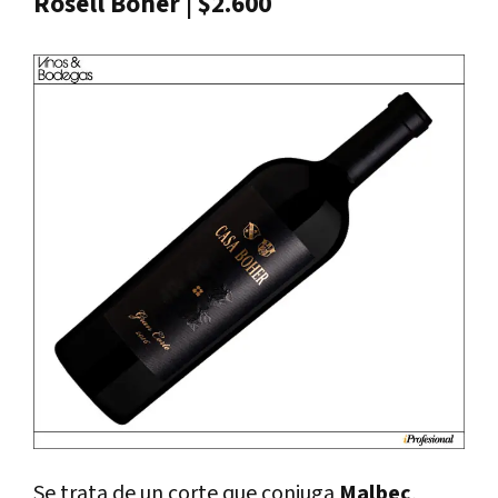
Rosell Boher | $2.600
Se trata de un corte que conjuga
Malbec
,