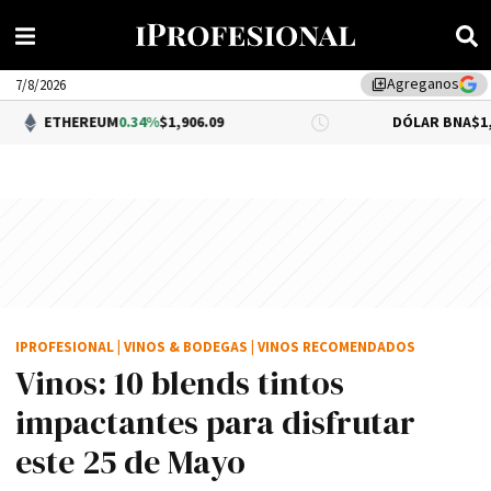
Agreganos
library_add
7/8/2026
HEREUM
0.34%
$1,906.09
DÓLAR BNA
$1,520.00
IPROFESIONAL
|
VINOS & BODEGAS
|
VINOS RECOMENDADOS
Vinos: 10 blends tintos
impactantes para disfrutar
este 25 de Mayo