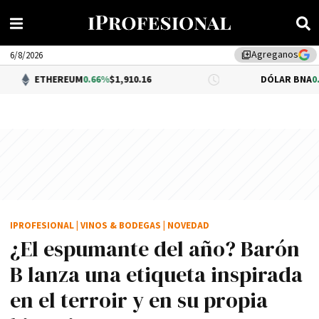
Agreganos
library_add
6/8/2026
EUM
0.66%
$1,910.16
DÓLAR BNA
0.34%
$1,520.00
IPROFESIONAL
|
VINOS & BODEGAS
|
NOVEDAD
¿El espumante del año? Barón
B lanza una etiqueta inspirada
en el terroir y en su propia