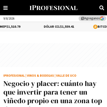
Agreganos
library_add
9/8/2026
9
DÓLAR CCL
$1,559.41
BITCOIN
0.12%
$64,6
IPROFESIONAL
|
VINOS & BODEGAS
|
VALLE DE UCO
Negocio y placer: cuánto hay
que invertir para tener un
viñedo propio en una zona top