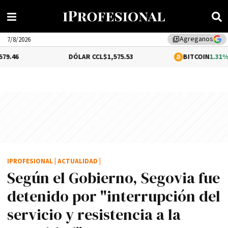
Agreganos
library_add
7/8/2026
DÓLAR CCL
$1,575.53
BITCOIN
1.31%
$65,123.35
IPROFESIONAL
|
ACTUALIDAD
|
Según el Gobierno, Segovia fue
detenido por "interrupción del
servicio y resistencia a la