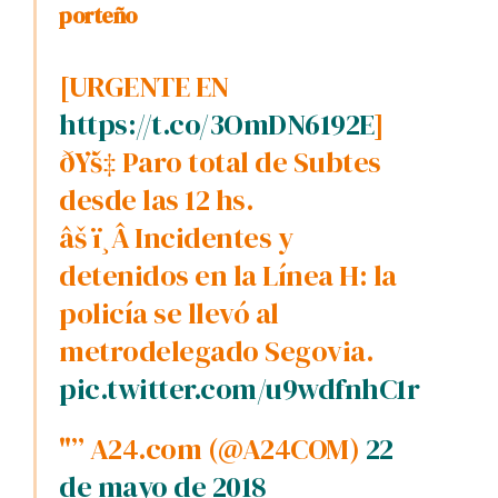
porteño
[URGENTE EN
https://t.co/3OmDN6192E
]
ðŸš‡ Paro total de Subtes
desde las 12 hs.
âš ï¸Â Incidentes y
detenidos en la Lí­nea H: la
policí­a se llevó al
metrodelegado Segovia.
pic.twitter.com/u9wdfnhC1r
"” A24.com (@A24COM)
22
de mayo de 2018