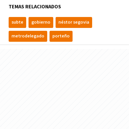
TEMAS RELACIONADOS
subte
gobierno
néstor segovia
metrodelegado
porteño