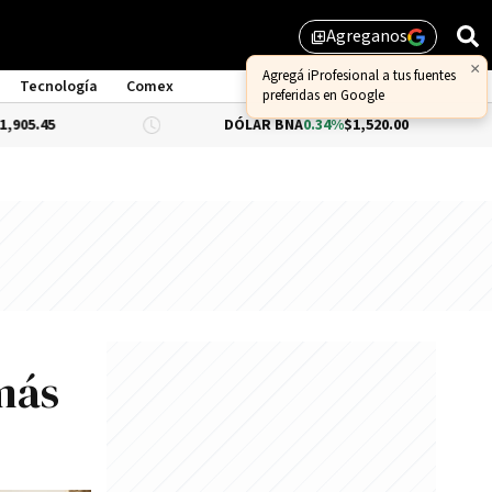
Agreganos
library_add
Tecnología
Comex
DÓLAR BNA
0.34%
$1,520.00
DÓLAR BL
 más