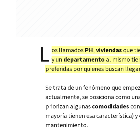
L
os llamados
PH
,
viviendas
que ti
y un
departamento
al mismo tie
preferidas por quienes buscan llegar
Se trata de un fenómeno que empezó
actualmente, se posiciona como una 
priorizan algunas
comodidades
como
mayoría tienen esa característica) y
mantenimiento.