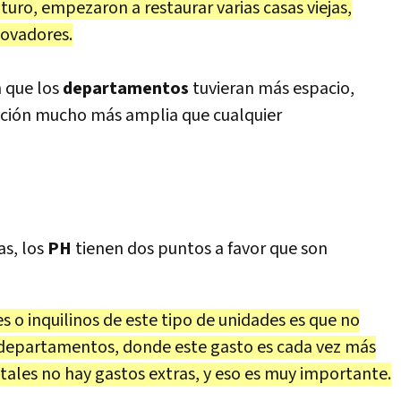
turo, empezaron a restaurar varias casas viejas,
novadores.
 que los
departamentos
tuvieran más espacio,
sición mucho más amplia que cualquier
as, los
PH
tienen dos puntos a favor que son
 o inquilinos de este tipo de unidades es que no
s departamentos, donde este gasto es cada vez más
tales no hay gastos extras, y eso es muy importante.