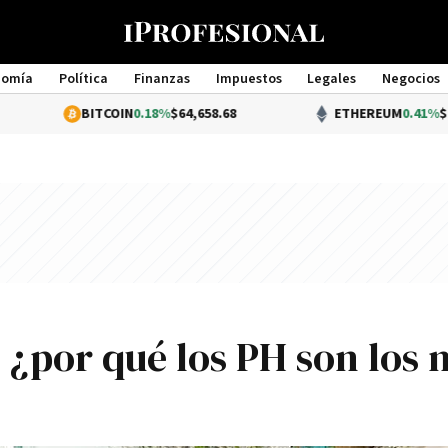
nomía
Política
Finanzas
Impuestos
Legales
Negocios
Management
ITCOIN
0.18%
$64,658.68
ETHEREUM
0.41%
$1,905.45
: ¿por qué los PH son los