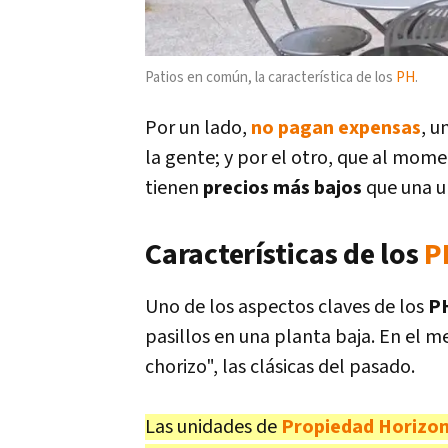
Patios en común, la característica de los
PH
.
Por un lado,
no pagan expensas
, u
la gente; y por el otro, que al mom
tienen
precios más bajos
que una un
Características de los
P
Uno de los aspectos claves de los
P
pasillos en una planta baja. En el m
chorizo", las clásicas del pasado.
Las unidades de
Propiedad Horizon