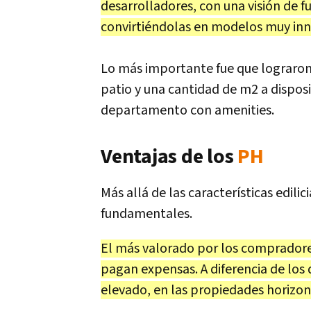
desarrolladores, con una visión de fu
convirtiéndolas en modelos muy in
Lo más importante fue que lograron
patio y una cantidad de m2 a dispo
departamento con amenities.
Ventajas de los
PH
Más allá de las características edilici
fundamentales.
El más valorado por los compradores
pagan expensas. A diferencia de lo
elevado, en las propiedades horizon