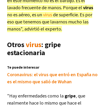
en este momento no es el barbijo. Es el
lavado frecuente de manos. Porque el
virus
no es aéreo, es un
virus
de superficie. Es por
eso que tenemos que lavarnos mucho las
manos", advirtió el experto.
Otros
virus
: gripe
estacionaria
Te puede interesar
Coronavirus: el virus que entró en España no
es el mismo que salió de Wuhan
"Hay enfermedades como la
gripe
, que
realmente hace lo mismo que hace el