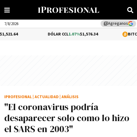
Agreganos
library_add
7/8/2026
DÓLAR CCL
1.07%
$1,576.34
BITCOIN
-0.15%
$6
IPROFESIONAL
|
ACTUALIDAD
|
ANÁLISIS
"El coronavirus podría
desaparecer solo como lo hizo
el SARS en 2003"