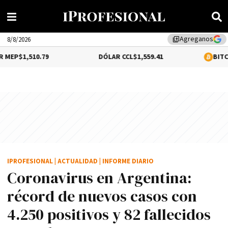
Agreganos
library_add
8/8/2026
79
DÓLAR CCL
$1,559.41
BITCOIN
0.16%
$64,
IPROFESIONAL
|
ACTUALIDAD
|
INFORME DIARIO
Coronavirus en Argentina:
récord de nuevos casos con
4.250 positivos y 82 fallecidos