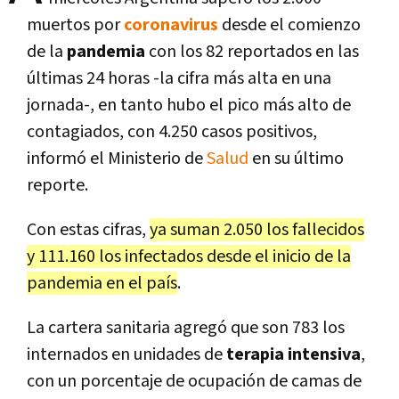
muertos por
coronavirus
desde el comienzo
de la
pandemia
con los 82 reportados en las
últimas 24 horas -la cifra más alta en una
jornada-, en tanto hubo el pico más alto de
contagiados, con 4.250 casos positivos,
informó el Ministerio de
Salud
en su último
reporte.
Con estas cifras,
ya suman 2.050 los fallecidos
y 111.160 los infectados desde el inicio de la
pandemia en el país
.
La cartera sanitaria agregó que son 783 los
internados en unidades de
terapia intensiva
,
con un porcentaje de ocupación de camas de