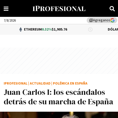
Agreganos
library_add
7/8/2026
ETHEREUM
0.32%
$1,905.76
DÓLAR BNA
$1,520.
IPROFESIONAL
|
ACTUALIDAD
|
POLÉMICA EN ESPAÑA
Juan Carlos I: los escándalos
detrás de su marcha de España