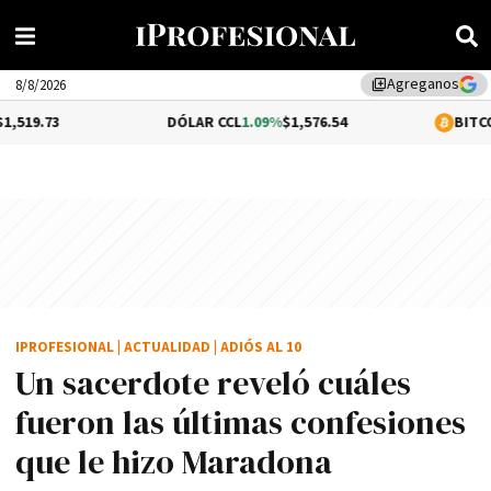
Agreganos
library_add
8/8/2026
DÓLAR CCL
1.09%
$1,576.54
BITCOIN
0.35%
$64,
IPROFESIONAL
|
ACTUALIDAD
|
ADIÓS AL 10
Un sacerdote reveló cuáles
fueron las últimas confesiones
que le hizo Maradona