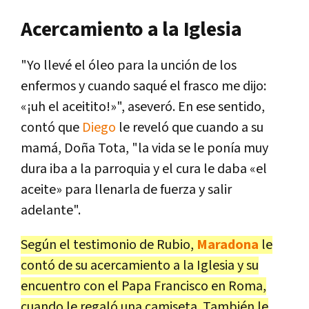
Acercamiento a la Iglesia
"Yo llevé el óleo para la unción de los
enfermos y cuando saqué el frasco me dijo:
«¡uh el aceitito!»", aseveró. En ese sentido,
contó que
Diego
le reveló que cuando a su
mamá, Doña Tota, "la vida se le ponía muy
dura iba a la parroquia y el cura le daba «el
aceite» para llenarla de fuerza y salir
adelante".
Según el testimonio de Rubio,
Maradona
le
contó de su acercamiento a la Iglesia y su
encuentro con el Papa Francisco en Roma,
cuando le regaló una camiseta. También le