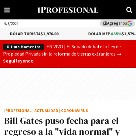
Agreganos
library_add
6/8/2026
URISTA
$1,976.00
DÓLAR MEP
4.35%
$1,579.46
EN VIVO | El Senado debate la Ley de
Último Momento:
Gobierno
Propiedad Privada sin la reforma de tierras extranjeras
→
Seguí leyendo
IPROFESIONAL
|
ACTUALIDAD
|
CORONAVIRUS
Bill Gates puso fecha para el
regreso a la "vida normal" y