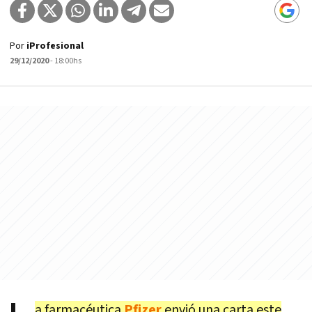
Por
iProfesional
29/12/2020
- 18:00hs
a farmacéutica
Pfizer
envió una carta este