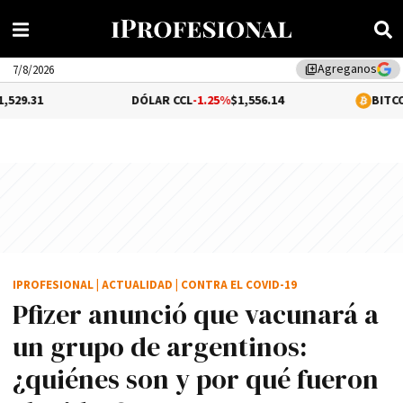
Agreganos
library_add
7/8/2026
DÓLAR CCL
-1.25%
$1,556.14
BITCOIN
1.06%
$64,
IPROFESIONAL
|
ACTUALIDAD
|
CONTRA EL COVID-19
Pfizer anunció que vacunará a
un grupo de argentinos:
¿quiénes son y por qué fueron