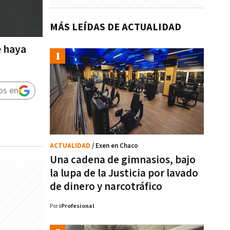
MÁS LEÍDAS DE ACTUALIDAD
e haya
os en
ACTUALIDAD
/ Exen en Chaco
Una cadena de gimnasios, bajo
la lupa de la Justicia por lavado
de dinero y narcotráfico
Por
iProfesional