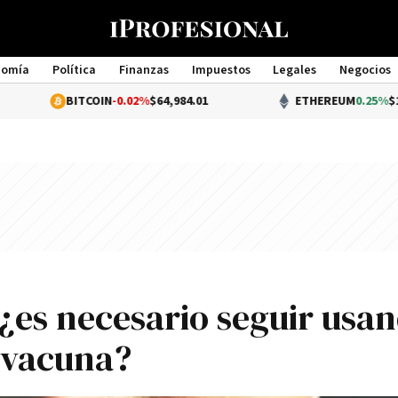
nomía
Política
Finanzas
Impuestos
Legales
Negocios
Management
ITCOIN
-0.02%
$64,984.01
ETHEREUM
0.25%
$1,920.11
¿es necesario seguir usa
a vacuna?