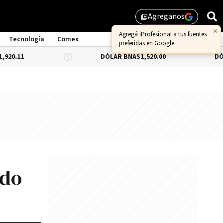
Agreganos
library_add
Tecnología
Comex
DÓLAR BNA
$1,520.00
DÓLAR BLUE
-0.
ndo