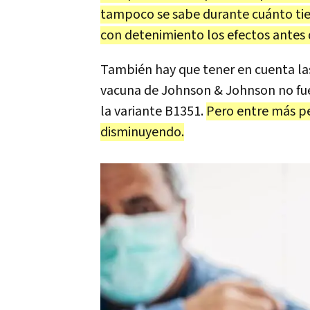
tampoco se sabe durante cuánto ti
con detenimiento los efectos antes 
También hay que tener en cuenta l
vacuna de Johnson & Johnson no fue 
la variante B1351.
Pero entre más pe
disminuyendo.