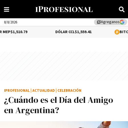
Agreganos
library_add
8/8/2026
79
DÓLAR CCL
$1,559.41
BITCOIN
0.12%
$64
IPROFESIONAL
|
ACTUALIDAD
|
CELEBRACIÓN
¿Cuándo es el Día del Amigo
en Argentina?