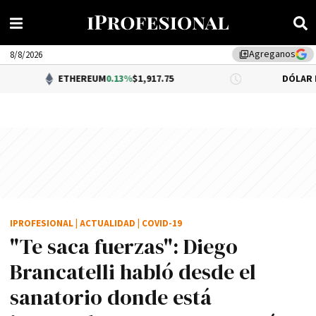
Agreganos
library_add
8/8/2026
ETHEREUM
0.13%
$1,917.75
DÓLAR BNA
$1,520.0
IPROFESIONAL
|
ACTUALIDAD
|
COVID-19
"Te saca fuerzas": Diego
Brancatelli habló desde el
sanatorio donde está