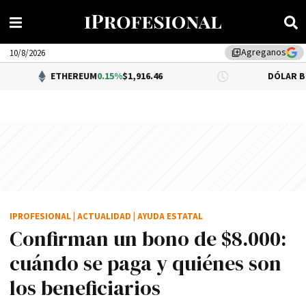
Agreganos
library_add
10/8/2026
THEREUM
0.15%
$1,916.46
DÓLAR BNA
$1,520.00
IPROFESIONAL
|
ACTUALIDAD
|
AYUDA ESTATAL
Confirman un bono de $8.000:
cuándo se paga y quiénes son
los beneficiarios