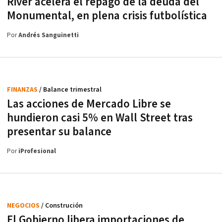
River acelera el repago de la deuda del
Monumental, en plena crisis futbolística
Por
Andrés Sanguinetti
FINANZAS
/ Balance trimestral
Las acciones de Mercado Libre se
hundieron casi 5% en Wall Street tras
presentar su balance
Por
iProfesional
NEGOCIOS
/ Construción
El Gobierno libera importaciones de