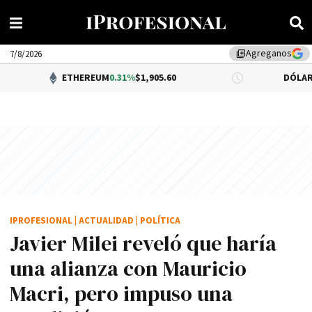
Agreganos
library_add
7/8/2026
ETHEREUM
0.31%
$1,905.60
DÓLAR BNA
$1,520.0
IPROFESIONAL
|
ACTUALIDAD
|
POLÍTICA
Javier Milei reveló que haría
una alianza con Mauricio
Macri, pero impuso una