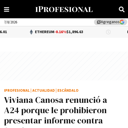
Agreganos
library_add
7/8/2026
ETHEREUM
-0.16%
$1,896.63
DÓLAR BN
IPROFESIONAL
|
ACTUALIDAD
|
ESCÁNDALO
Viviana Canosa renunció a
A24 porque le prohibieron
presentar informe contra