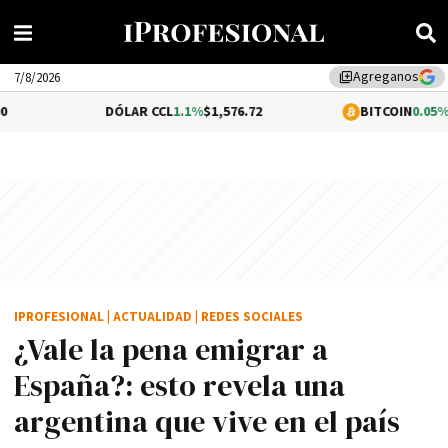
Agreganos
library_add
7/8/2026
DÓLAR CCL
1.1%
$1,576.72
BITCOIN
0.05%
$64,574.59
IPROFESIONAL
|
ACTUALIDAD
|
REDES SOCIALES
¿Vale la pena emigrar a
España?: esto revela una
argentina que vive en el país