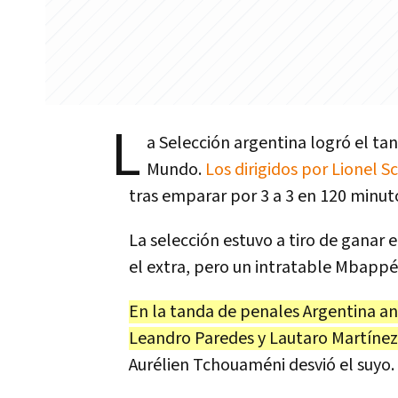
L
a Selección argentina logró el t
Mundo.
Los dirigidos por Lionel S
tras emparar por 3 a 3 en 120 minuto
La selección estuvo a tiro de ganar 
el extra, pero un intratable Mbappé 
En la tanda de penales Argentina an
Leandro Paredes y Lautaro Martínez
Aurélien Tchouaméni desvió el suyo.