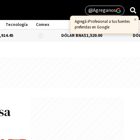
Agreganos
library_add
Tecnología
Comex
DÓLAR BNA
$1,520.00
DÓLAR BLUE
-0.3
nsa