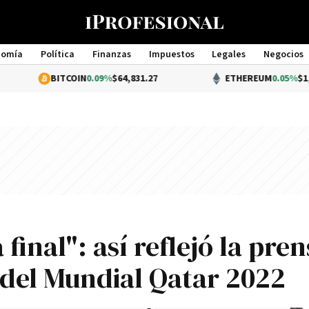
nomía
Política
Finanzas
Impuestos
Legales
Negocios
Management
ITCOIN
0.09%
$64,831.27
ETHEREUM
0.05%
$1,914.45
final": así reflejó la pre
l del Mundial Qatar 2022