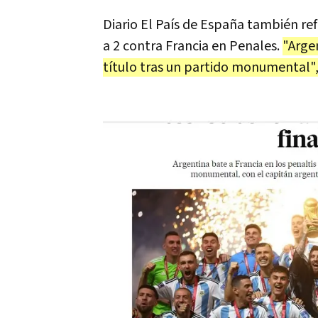
Diario El País de España también ref
a 2 contra Francia en Penales.
"Argen
título tras un partido monumental",