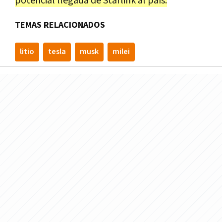
potencial llegada de Starlink al país.
TEMAS RELACIONADOS
litio
tesla
musk
milei