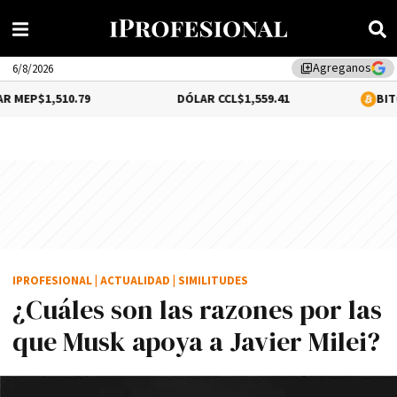
Agreganos
library_add
6/8/2026
.79
DÓLAR CCL
$1,559.41
BITCOIN
0.18%
$6
IPROFESIONAL
|
ACTUALIDAD
|
SIMILITUDES
¿Cuáles son las razones por las
que Musk apoya a Javier Milei?