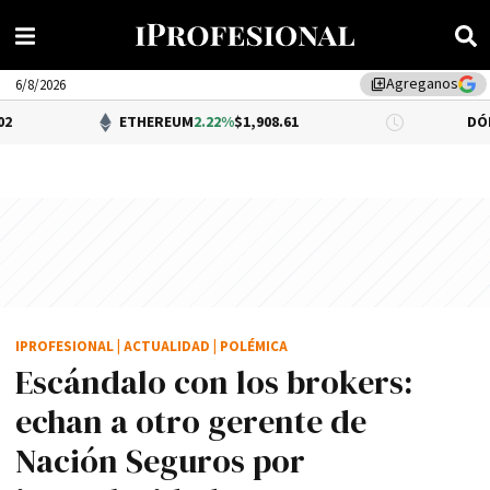
Agreganos
library_add
6/8/2026
ETHEREUM
2.22%
$1,908.61
DÓLAR BNA
0.34%
IPROFESIONAL
|
ACTUALIDAD
|
POLÉMICA
Escándalo con los brokers:
echan a otro gerente de
Nación Seguros por