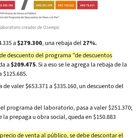
 laboratorio creador de Ozempic
4.335 a
$279.300
, una rebaja del
27%.
de descuento del programa "de descuentos
da a
$209.475
. Si a eso se le agrega la rebaja de la
 $125.685.
a de valer $653.371 a $335.160, un descuento del
el programa del laboratorio, pasa a valer $251.370;
de la prepaga u obra social, queda en $150.883
 precio de venta al público, se debe descontar el