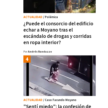
ACTUALIDAD
/ Polémica
¿Puede el consorcio del edificio
echar a Moyano tras el
escándalo de drogas y corridas
en ropa interior?
Por
Andrés Randazzo
ACTUALIDAD
/ Caso Facundo Moyano
"Sentí miedo": la confesión de