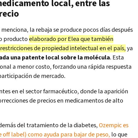
edicamento local, entre las
recio
o menciona, la rebaja se produce pocos días después
vo producto
elaborado por Elea que también
estricciones de propiedad intelectual en el país,
ya
ada una patente local sobre la molécula
. Esta
cional a menor costo, forzando una rápida respuesta
participación de mercado.
entes en el sector farmacéutico, donde la aparición
correcciones de precios en medicamentos de alto
además del tratamiento de la diabetes,
Ozempic es
e off label) como ayuda para bajar de peso,
lo que