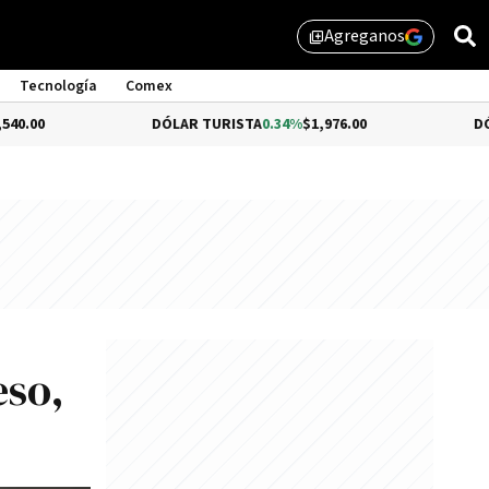
Agreganos
library_add
Tecnología
Comex
DÓLAR TURISTA
0.34%
$1,976.00
DÓLAR MEP
-0
eso,