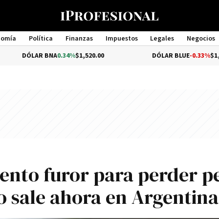
nomía
Política
Finanzas
Impuestos
Legales
Negocios
Management
AR BNA
0.34%
$1,520.00
DÓLAR BLUE
-0.33%
$1,540.00
nto furor para perder p
o sale ahora en Argentina