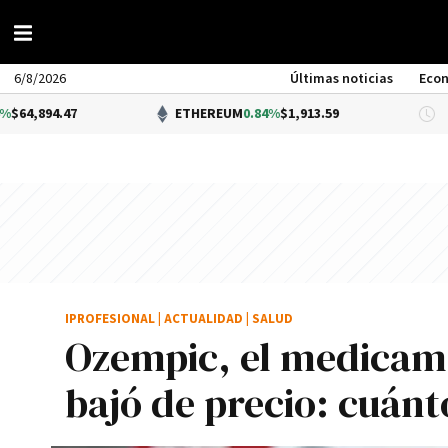
6/8/2026
Últimas noticias
Eco
7
ETHEREUM
0.84%
$1,913.59
DÓL
IPROFESIONAL
|
ACTUALIDAD
|
SALUD
Ozempic, el medicame
bajó de precio: cuánt