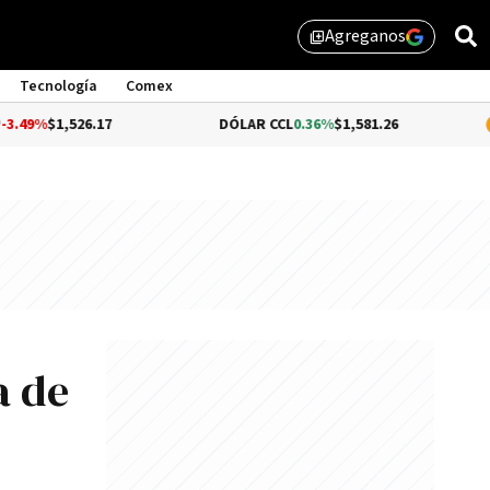
Agreganos
library_add
Tecnología
Comex
6.17
DÓLAR CCL
0.36%
$1,581.26
BITCOIN
1.
a de