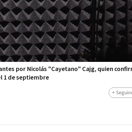
 antes por Nicolás "Cayetano" Cajg, quien confi
el 1 de septiembre
+ Seguin