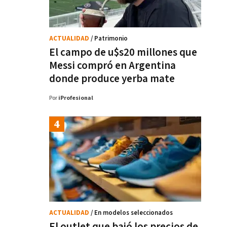
ACTUALIDAD
/ Patrimonio
El campo de u$s20 millones que
Messi compró en Argentina
donde produce yerba mate
Por
iProfesional
ACTUALIDAD
/ En modelos seleccionados
El outlet que bajó los precios de