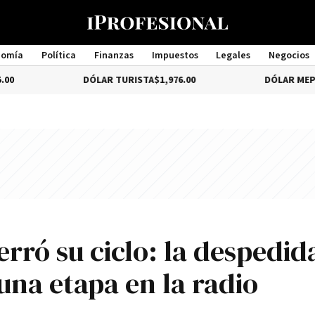
nomía
Política
Finanzas
Impuestos
Legales
Negocios
Management
DÓLAR TURISTA
$1,976.00
DÓLAR MEP
-3.49%
$1,52
erró su ciclo: la despedid
e una etapa en la radio