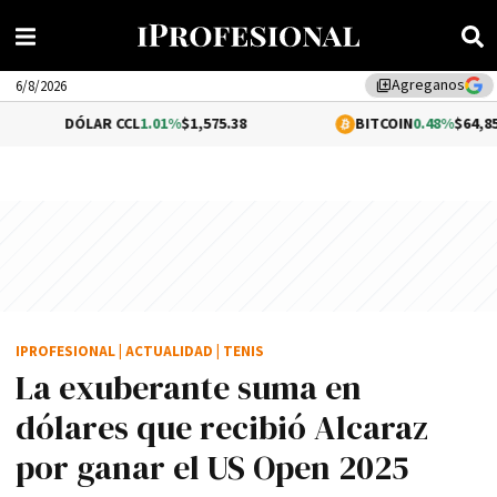
Agreganos
library_add
6/8/2026
LAR CCL
1.01%
$1,575.38
BITCOIN
0.48%
$64,856.00
IPROFESIONAL
|
ACTUALIDAD
|
TENIS
La exuberante suma en
dólares que recibió Alcaraz
por ganar el US Open 2025