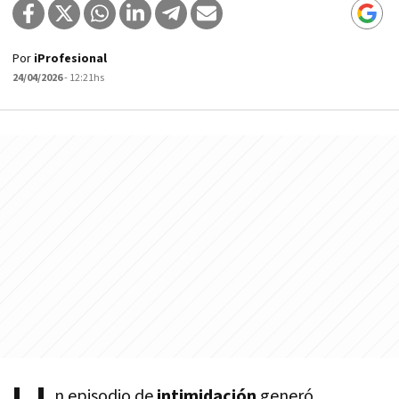
Por
iProfesional
24/04/2026
- 12:21hs
n episodio de
intimidación
generó