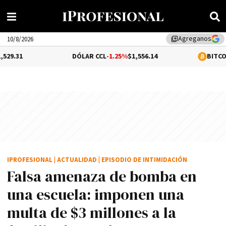
Agreganos
library_add
10/8/2026
DÓLAR CCL
-1.25%
$1,556.14
BITCOIN
0.65%
$65,
IPROFESIONAL
|
ACTUALIDAD
|
EPISODIO DE INTIMIDACIÓN
Falsa amenaza de bomba en
una escuela: imponen una
multa de $3 millones a la