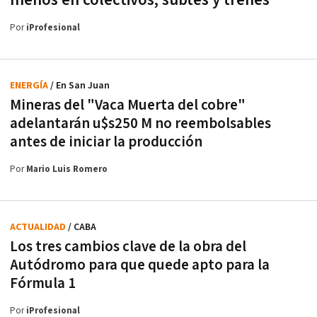
menos en colectivos, subtes y trenes
Por
iProfesional
ENERGÍA
/ En San Juan
Mineras del "Vaca Muerta del cobre"
adelantarán u$s250 M no reembolsables
antes de iniciar la producción
Por
Mario Luis Romero
ACTUALIDAD
/ CABA
Los tres cambios clave de la obra del
Autódromo para que quede apto para la
Fórmula 1
Por
iProfesional