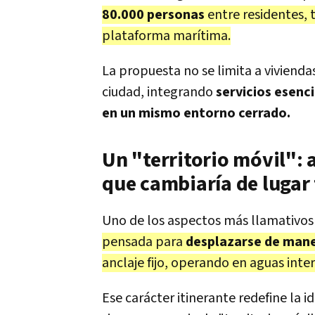
80.000 personas
entre residentes, 
plataforma marítima.
La propuesta no se limita a viviend
ciudad, integrando
servicios esenc
en un mismo entorno cerrado.
Un "territorio móvil": a
que cambiaría de lugar
Uno de los aspectos más llamativos 
pensada para
desplazarse de man
anclaje fijo, operando en aguas inte
Ese carácter itinerante redefine la i