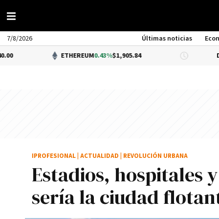
7/8/2026
Últimas noticias
Eco
ETHEREUM
0.43%
$1,905.84
DÓLAR BNA
0
IPROFESIONAL
|
ACTUALIDAD
|
REVOLUCIÓN URBANA
Estadios, hospitales y
sería la ciudad flot