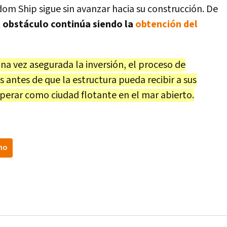
dom Ship sigue sin avanzar hacia su construcción. De
l obstáculo continúa siendo la
obtención del
na vez asegurada la inversión, el proceso de
 antes de que la estructura pueda recibir a sus
perar como ciudad flotante en el mar abierto.
no