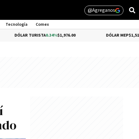
Agreganos
library_add
Tecnología
Comex
AR TURISTA
0.34%
$1,976.00
DÓLAR MEP
$1,510.79
í
ndo