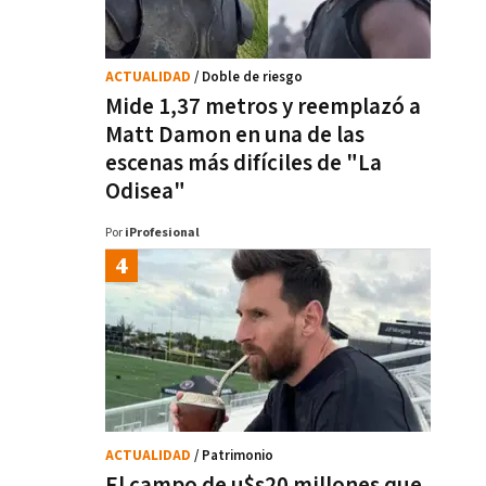
ACTUALIDAD
/ Doble de riesgo
Mide 1,37 metros y reemplazó a
Matt Damon en una de las
escenas más difíciles de "La
Odisea"
Por
iProfesional
ACTUALIDAD
/ Patrimonio
El campo de u$s20 millones que