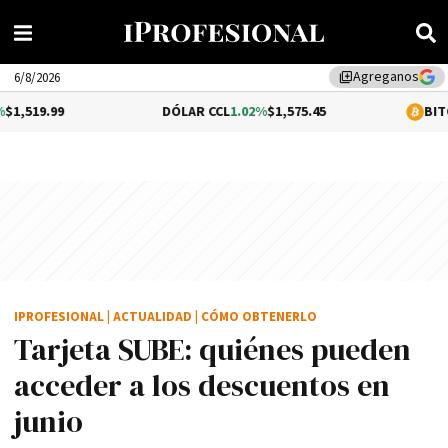
Agreganos
library_add
6/8/2026
DÓLAR CCL
1.02%
$1,575.45
BITCOIN
0.2%
$64
IPROFESIONAL
|
ACTUALIDAD
|
CÓMO OBTENERLO
Tarjeta SUBE: quiénes pueden
acceder a los descuentos en
junio