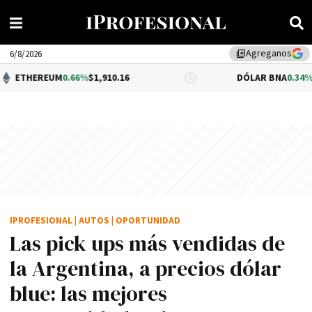
Agreganos
library_add
6/8/2026
.66%
$1,910.16
DÓLAR BNA
0.34%
$1,520.00
IPROFESIONAL
|
AUTOS
|
OPORTUNIDAD
Las pick ups más vendidas de
la Argentina, a precios dólar
blue: las mejores