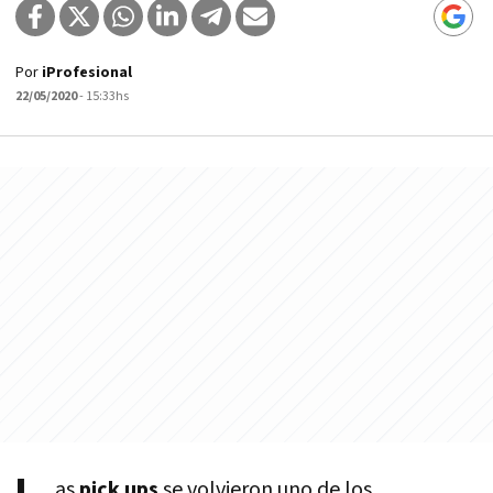
Por
iProfesional
22/05/2020
- 15:33hs
as
pick ups
se volvieron uno de los