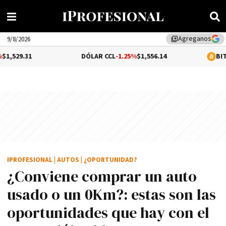
Agreganos
library_add
9/8/2026
DÓLAR CCL
-1.25%
$1,556.14
BITCOIN
0.14%
$65,0
IPROFESIONAL
|
AUTOS
|
¿OPORTUNIDAD?
¿Conviene comprar un auto
usado o un 0Km?: estas son las
oportunidades que hay con el